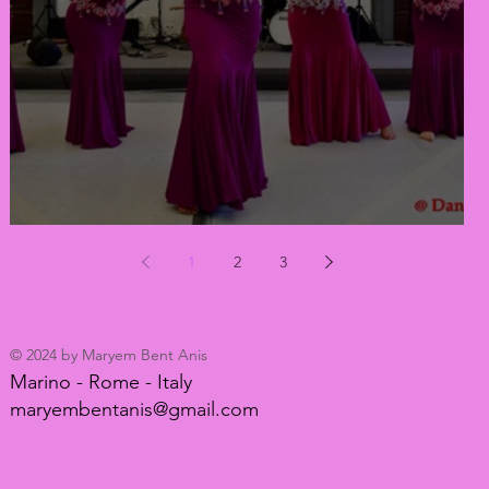
Ti porto con me alla scoperta delle Danze Iraqi
1
2
3
© 2024 by Maryem Bent Anis
Marino - Rome - Italy
maryembentanis@gmail.com