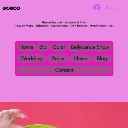
Accedi
Maryem Bent Anis - International Artist
Danza del Ventre - Bellydancer - Choreographer - Show Designer - Event Producer - Italy
Home
Bio
Corsi
Bellydance Show
Wedding
Press
News
Blog
Contact