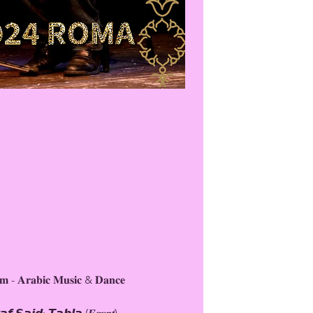
𝐪𝐚𝐦 - 𝐀𝐫𝐚𝐛𝐢𝐜 𝐌𝐮𝐬𝐢𝐜 & 𝐃𝐚𝐧𝐜𝐞 