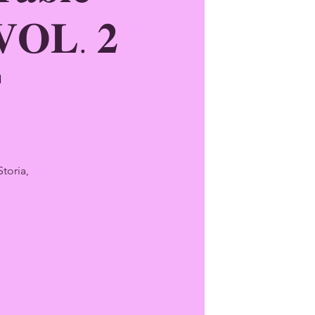
 𝐕𝐎𝐋. 𝟐

toria,