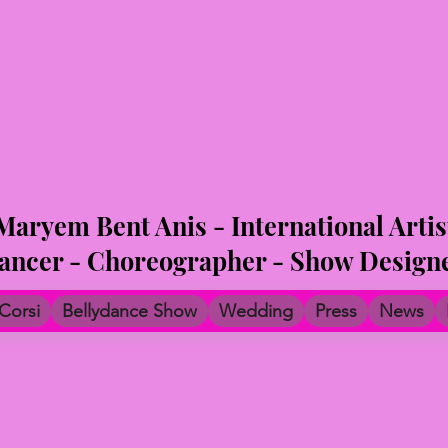
Maryem Bent Anis - International Artis
dancer - Choreographer - Show Designer
Corsi
Bellydance Show
Wedding
Press
News