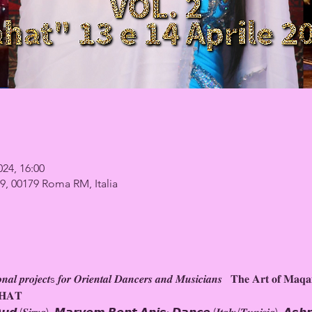
024, 16:00
9, 00179 Roma RM, Italia
𝒏𝒂𝒍 𝒑𝒓𝒐𝒋𝒆𝒄𝒕s 𝒇𝒐𝒓 𝑶𝒓𝒊𝒆𝒏𝒕𝒂𝒍 𝑫𝒂𝒏𝒄𝒆𝒓𝒔 𝒂𝒏𝒅 𝑴𝒖𝒔𝒊𝒄𝒊𝒂𝒏𝒔   𝐓𝐡𝐞 𝐀𝐫𝐭 𝐨𝐟 𝐌
𝐇𝐀𝐓  