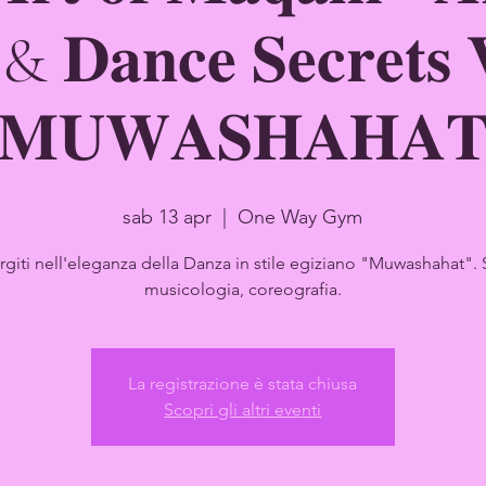
 & 𝐃𝐚𝐧𝐜𝐞 𝐒𝐞𝐜𝐫𝐞𝐭𝐬
𝐌𝐔𝐖𝐀𝐒𝐇𝐀𝐇𝐀
sab 13 apr
  |  
One Way Gym
giti nell'eleganza della Danza in stile egiziano "Muwashahat". S
musicologia, coreografia.
La registrazione è stata chiusa
Scopri gli altri eventi