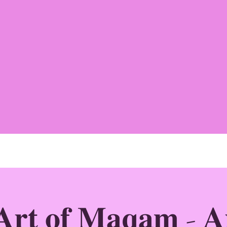
𝐫𝐭 𝐨𝐟 𝐌𝐚𝐪𝐚𝐦 - 𝐀