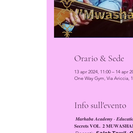
Orario & Sede
13 apr 2024, 11:00 – 14 apr 2
One Way Gym, Via Ariccia, 1
Info sull'evento
 𝑴𝒂𝒓𝒉𝒂𝒃𝒂 𝑨𝒄𝒂𝒅𝒆𝒎𝒚 - 𝑬𝒅𝒖𝒄𝒂𝒕𝒊𝒐
𝐒𝐞𝐜𝐫𝐞𝐭𝐬 𝐕𝐎𝐋. 𝟐 𝐌𝐔𝐖𝐀𝐒𝐇