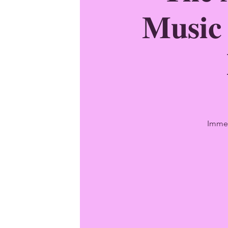
𝐌𝐮𝐬𝐢𝐜
Immer