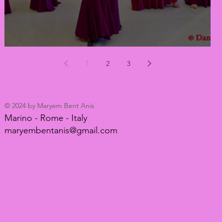
Ti porto con me alla scoperta delle Danze Iraqi
1
2
3
© 2024 by Maryem Bent Anis
Marino - Rome - Italy
maryembentanis@gmail.com