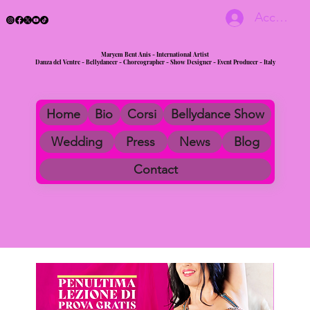
Accedi
Maryem Bent Anis - International Artist
Danza del Ventre - Bellydancer - Choreographer - Show Designer - Event Producer - Italy
Home
Bio
Corsi
Bellydance Show
Wedding
Press
News
Blog
Contact